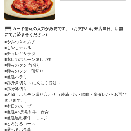
カード情報の入力が必要です。（お支払いは来店当日、店舗
にてお済ませください）
■やみつきキムチ
■もやしナムル
■チョレギサラダ
■本日のホルモン刺し 2種
■極みのタン 角切り
■極みのタン 薄切り
■厳選ハラミ
■赤身角切り ～にんにく醤油～
■赤身薄切り
■名物！ホルモン盛り合わせ （醤油・塩・味噌・辛ダレからお選び
頂けます。）
■本日のスープ
■厳選A5黒毛和牛 赤身
■厳選黒毛和牛 ミスジ
■とろけるロース
■選べるお食事