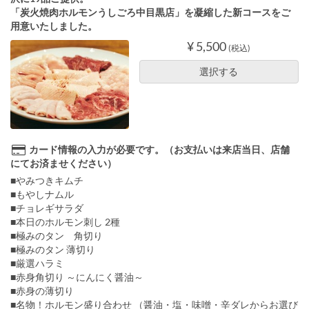
「炭火焼肉ホルモンうしごろ中目黒店」を凝縮した新コースをご
用意いたしました。
¥ 5,500
(税込)
選択する
カード情報の入力が必要です。（お支払いは来店当日、店舗
にてお済ませください）
■やみつきキムチ
■もやしナムル
■チョレギサラダ
■本日のホルモン刺し 2種
■極みのタン 角切り
■極みのタン 薄切り
■厳選ハラミ
■赤身角切り ～にんにく醤油～
■赤身の薄切り
■名物！ホルモン盛り合わせ （醤油・塩・味噌・辛ダレからお選び