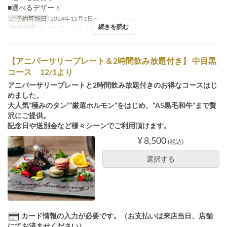
■選べるデザート
ご予約可能日
2024年12月1日 ~
続きを読む
食事時間
ランチ, ティータイム, ディナー, 深夜
【アニバーサリープレート＆2時間飲み放題付き】 中目黒
コース 12/1より
アニバーサリープレートと2時間飲み放題付きのお得なコースはじ
めました。
大人気”極みのタン””厳選ホルモン”をはじめ、”A5黒毛和牛”まで贅
沢にご提供。
記念日や送別会など様々シーンでご利用頂けます。
¥ 8,500
(税込)
選択する
カード情報の入力が必要です。（お支払いは来店当日、店舗
にてお済ませください）