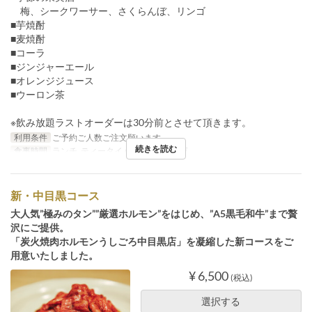
梅、シークワーサー、さくらんぼ、リンゴ
■芋焼酎
■麦焼酎
■コーラ
■ジンジャーエール
■オレンジジュース
■ウーロン茶
※飲み放題ラストオーダーは30分前とさせて頂きます。
利用条件
ご予約ご人数ご注文願います
続きを読む
食事時間
ランチ, ティータイム, ディナー, 深夜
新・中目黒コース
大人気”極みのタン””厳選ホルモン”をはじめ、”A5黒毛和牛”まで贅
沢にご提供。
「炭火焼肉ホルモンうしごろ中目黒店」を凝縮した新コースをご
用意いたしました。
¥ 6,500
(税込)
選択する