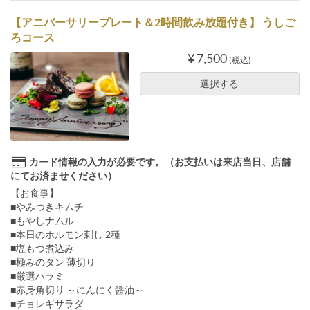
【アニバーサリープレート＆2時間飲み放題付き】 うしご
ろコース
¥ 7,500
(税込)
選択する
カード情報の入力が必要です。（お支払いは来店当日、店舗
にてお済ませください）
【お食事】
■やみつきキムチ
■もやしナムル
■本日のホルモン刺し 2種
■塩もつ煮込み
■極みのタン 薄切り
■厳選ハラミ
■赤身角切り ～にんにく醤油～
■チョレギサラダ