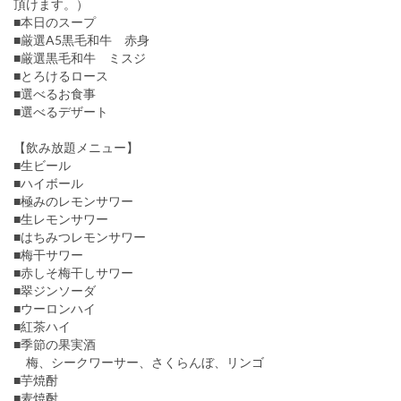
頂けます。）
■本日のスープ
■厳選A5黒毛和牛 赤身
■厳選黒毛和牛 ミスジ
■とろけるロース
■選べるお食事
■選べるデザート
【飲み放題メニュー】
■生ビール
■ハイボール
■極みのレモンサワー
■生レモンサワー
■はちみつレモンサワー
■梅干サワー
■赤しそ梅干しサワー
■翠ジンソーダ
■ウーロンハイ
■紅茶ハイ
■季節の果実酒
梅、シークワーサー、さくらんぼ、リンゴ
■芋焼酎
■麦焼酎