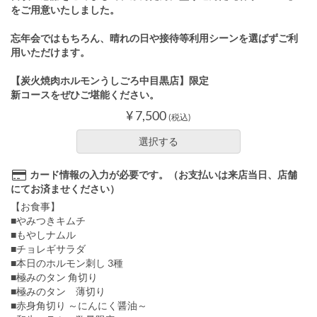
をご用意いたしました。
忘年会ではもちろん、晴れの日や接待等利用シーンを選ばずご利
用いただけます。
【炭火焼肉ホルモンうしごろ中目黒店】限定
新コースをぜひご堪能ください。
¥ 7,500
(税込)
選択する
カード情報の入力が必要です。（お支払いは来店当日、店舗
にてお済ませください）
【お食事】
■やみつきキムチ
■もやしナムル
■チョレギサラダ
■本日のホルモン刺し 3種
■極みのタン 角切り
■極みのタン 薄切り
■赤身角切り ～にんにく醤油～