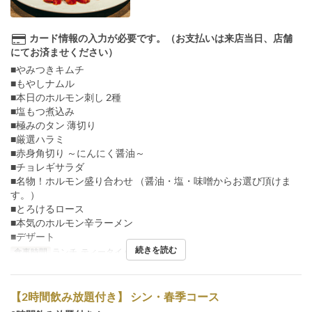
カード情報の入力が必要です。（お支払いは来店当日、店舗
にてお済ませください）
■やみつきキムチ
■もやしナムル
■本日のホルモン刺し 2種
■塩もつ煮込み
■極みのタン 薄切り
■厳選ハラミ
■赤身角切り ～にんにく醤油～
■チョレギサラダ
■名物！ホルモン盛り合わせ （醤油・塩・味噌からお選び頂けま
す。）
■とろけるロース
■本気のホルモン辛ラーメン
■デザート
続きを読む
食事時間
ランチ, ティータイム
【2時間飲み放題付き】 シン・春季コース