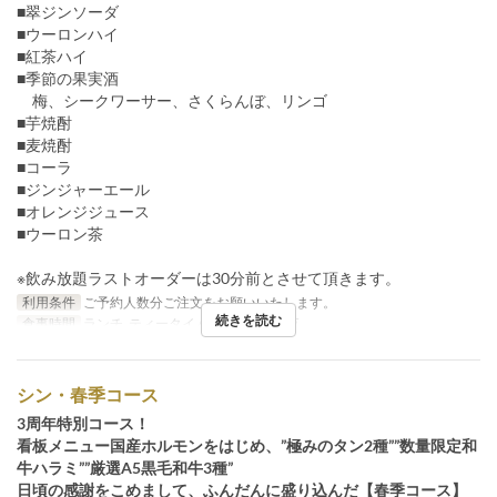
■翠ジンソーダ
■ウーロンハイ
■紅茶ハイ
■季節の果実酒
梅、シークワーサー、さくらんぼ、リンゴ
■芋焼酎
■麦焼酎
■コーラ
■ジンジャーエール
■オレンジジュース
■ウーロン茶
※飲み放題ラストオーダーは30分前とさせて頂きます。
利用条件
ご予約人数分ご注文をお願いいたします。
続きを読む
食事時間
ランチ, ティータイム, ディナー, 深夜
シン・春季コース
3周年特別コース！
看板メニュー国産ホルモンをはじめ、”極みのタン2種””数量限定和
牛ハラミ””厳選A5黒毛和牛3種”
日頃の感謝をこめまして、ふんだんに盛り込んだ【春季コース】