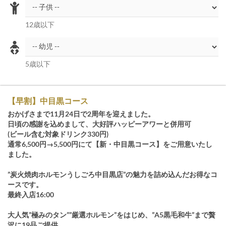
12歳以下
5歳以下
【早割】中目黒コース
おかげさまで11月24日で2周年を迎えました。
日頃の感謝を込めまして、大好評ハッピーアワーと併用可
(ビール含む対象ドリンク330円)
通常6,500円→5,500円にて【新・中目黒コース】をご用意いたし
ました。
”炭火焼肉ホルモンうしごろ中目黒店”の魅力を詰め込んだお得なコ
ースです。
最終入店16:00
大人気”極みのタン””厳選ホルモン”をはじめ、”A5黒毛和牛”まで贅
沢に19品ご提供。