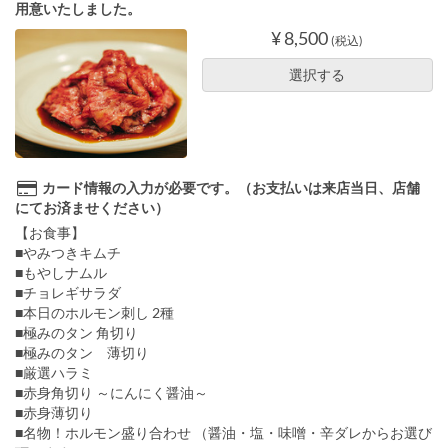
用意いたしました。
¥ 8,500
(税込)
選択する
カード情報の入力が必要です。（お支払いは来店当日、店舗
にてお済ませください）
【お食事】
■やみつきキムチ
■もやしナムル
■チョレギサラダ
■本日のホルモン刺し 2種
■極みのタン 角切り
■極みのタン 薄切り
■厳選ハラミ
■赤身角切り ～にんにく醤油～
■赤身薄切り
■名物！ホルモン盛り合わせ （醤油・塩・味噌・辛ダレからお選び