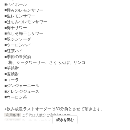
■ハイボール
■極みのレモンサワー
■生レモンサワー
■はちみつレモンサワー
■梅干サワー
■赤しそ梅干しサワー
■翠ジンソーダ
■ウーロンハイ
■紅茶ハイ
■季節の果実酒
梅、シークワーサー、さくらんぼ、リンゴ
■芋焼酎
■麦焼酎
■コーラ
■ジンジャーエール
■オレンジジュース
■ウーロン茶
※飲み放題ラストオーダーは30分前とさせて頂きます。
利用条件
ご予約は人数分ご注文願います
続きを読む
食事時間
ランチ, ティータイム, ディナー, 深夜