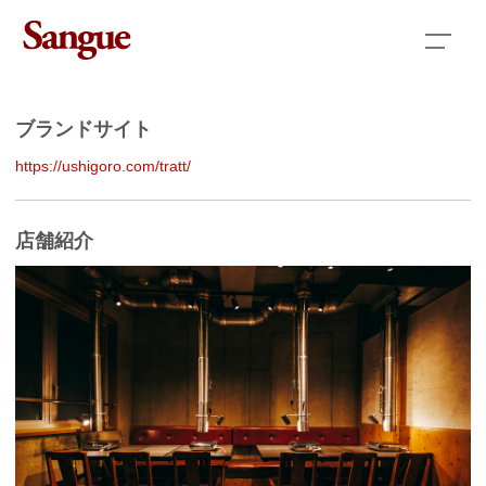
コ
ン
About us
テ
ン
News
ツ
ブランドサイト
へ
Brand list
ス
https://ushigoro.com/tratt/
キ
Recruit
ッ
プ
店舗紹介
Partnership
Sangue Online Store
Take Out & Delivery Menu
Inquiry